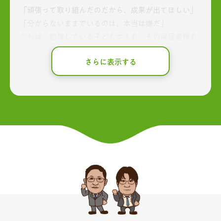
「頑張って取り組んだのだから、成果が出てほしい」
「分からないままでいるのは、本当は嫌だ」
これは、勉強している子ども本人も、その保護者様も
思っていることではないでしょうか。
さらに表示する
勉強は、大切な将来に関係することであるからこそ、
強くそう思うのは当然です。子どもたちは将来の夢を
叶えるため、あるいは、もっと自分を認めてもらいた
いため、様々な理由で勉強を頑張っています。
入学当初は授業が分かって、楽しく感じていた勉強。
あの感覚を取り戻したい、取り戻してほしい。そのた
めに時間をかけて、沢山問題を解いたり、塾に通った
り。親子で奮闘していると思います。
しかし、かけた時間と、解いた問題の数だけで成績が
変わるのでしょうか？