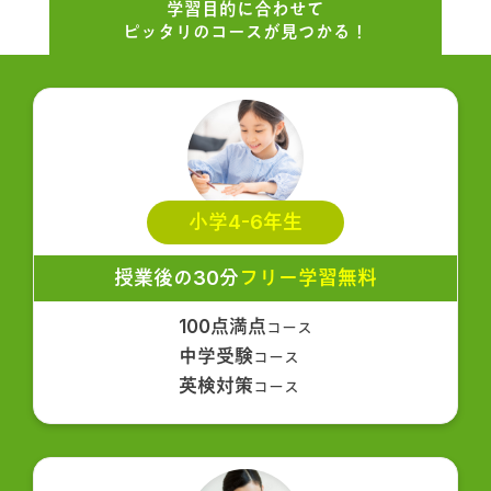
学習目的に合わせて
ピッタリのコースが見つかる！
小学4-6年生
授業後の30分
フリー学習無料
100点満点
コース
中学受験
コース
英検対策
コース