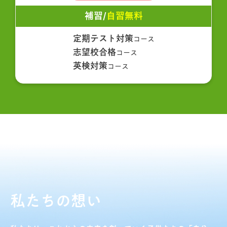
補習/
自習無料
定期テスト対策
コース
志望校合格
コース
英検対策
コース
私たちの想い