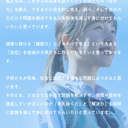
私たちは、これからの未来を創っていく子供たちの「自分
力」を鍛え、できるだけ自主的に考え、調べ、そして自分の
力だけで問題を解決できる力を勉強を通じて身に付けてもら
いたいと思っています。
頑張り続ける「継続力」と「やればできる」という大きな
「自信」を地域の子供たちに与えていきたいと思っておりま
す。
子供たちが将来、社会に出たとき様々な問題にぶつかると思
います。
そのとき、どのような手段で問題を解決させ、目標や目的を
達成していけばよいのか「考え抜く力」と「解決力」も同時
に勉強を通じて身に付けてもらいたいと思っています。