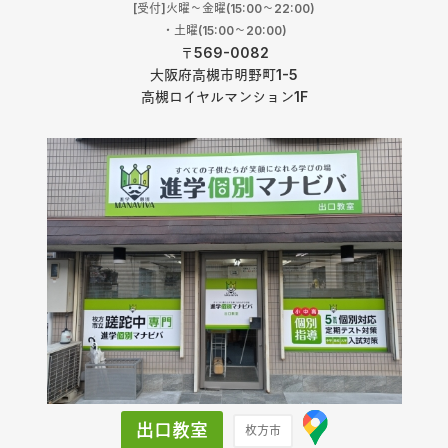
[受付]火曜〜金曜(15:00～22:00)
着ける人がいます。
・土曜(15:00～20:00)
〒569-0082
「どこが理解不十分なのか、分かるわけないよ…」
大阪府高槻市明野町1-5
と思って諦めようとしていたら、それはもったいな
高槻ロイヤルマンション1F
い。
当塾では、経験豊富な講師が一人ひとりの学習状況を
丁寧に分析し、理解不十分なポイントを見つけ出しま
す。そして、そのお子様に最適なカリキュラムを作成
し、確実に理解できるまで寄り添って指導いたしま
す。
個別指導だからこそできる、きめ細やかな学習診断
と、お子様一人ひとりに合わせた指導プラン。これが
当塾の強みです。
出口教室
枚方市