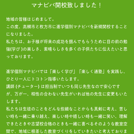
マナビバ開校致しました！
地域の皆様はじめまして。
この度、高槻市と枚方市に進学個別マナビバを新規開校すること
になりました。
私たちは、お子様が将来の成功を掴んでもらうために目の前の勉
強(学び )の楽しさ、素晴らしさを多くの子供たちに伝えたいと思
っております。
進学個別マナビバでは「楽しく学び」「楽しく通塾」を実践し、
ひとり一人にトコトン指導いたします。
講師 (チューター) は担当制でいつも同じ先生なので安心です
が、万が一、相性の合わない先生がいれば他の先生に変更もいた
します。
私たちは生徒のことをどんな些細なことからも真剣に考え、苦し
い時も一緒に乗り越え、楽しい時や嬉しい時も一緒に笑い、理解
できたときや志望校合格のときも一緒に喜べるそのような教室空
間で、地域に根差した教室づくりをしていきたいと考えておりま