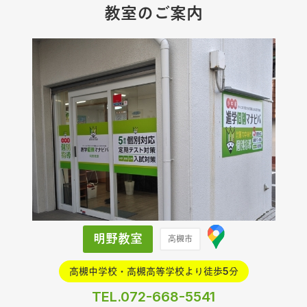
教室のご案内
実はそこが問題ではありません。
学習と言われているもののほとんどは、基本的なこと
の積み重ね。
その積み重ねた基礎を組み合わせて、様々な応用問題
が出来ているのです。
もし今、子どもたちが、どれだけ時間をかけても、頑
張って問題をたくさん解いても、成績が良くならない
と感じているのであれば、それは、これまで習ってき
た学習内容のどこかが充分に理解しきれていないとい
うことなのです。
明野教室
高槻市
時間をかけなくてもスラスラと問題を解ける人がいま
高槻中学校・高槻高等学校より徒歩5分
す。
TEL.072-668-5541
問題をたくさん解いて練習しなくても、正解にたどり